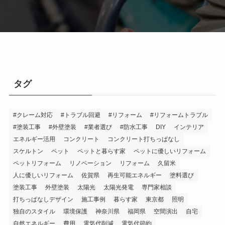
タグ
#クレーム対応
#トラブル回避
#リフォーム
#リフォームトラブル
#塗装工事
#外壁塗装
#業者選び
#防水工事
DIY
インテリア
エネルギー活用
コンクリート
コンクリート打ちっぱなし
スケルトン
ペット
ペットと暮らす家
ペットに優しいリフォーム
ペットリフォーム
リノベーション
リフォーム
久留米
人に優しいリフォーム
佐賀県
再生可能エネルギー
塗料選び
塗装工事
外壁塗装
太陽光
太陽光発電
専門家相談
打ちっぱなしデザイン
施工事例
暮らす家
東京都
照明
独自のスタイル
環境保護
神奈川県
福岡県
空間演出
自宅
自然エネルギー
費用
電気代削減
電気代節約