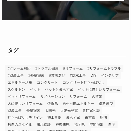
タグ
#クレーム対応
#トラブル回避
#リフォーム
#リフォームトラブル
#塗装工事
#外壁塗装
#業者選び
#防水工事
DIY
インテリア
エネルギー活用
コンクリート
コンクリート打ちっぱなし
スケルトン
ペット
ペットと暮らす家
ペットに優しいリフォーム
ペットリフォーム
リノベーション
リフォーム
久留米
人に優しいリフォーム
佐賀県
再生可能エネルギー
塗料選び
塗装工事
外壁塗装
太陽光
太陽光発電
専門家相談
打ちっぱなしデザイン
施工事例
暮らす家
東京都
照明
独自のスタイル
環境保護
神奈川県
福岡県
空間演出
自宅