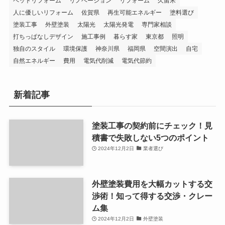
ペットリフォーム
リノベーション
リフォーム
久留米
人に優しいリフォーム
佐賀県
再生可能エネルギー
塗料選び
塗装工事
外壁塗装
太陽光
太陽光発電
専門家相談
打ちっぱなしデザイン
施工事例
暮らす家
東京都
照明
独自のスタイル
環境保護
神奈川県
福岡県
空間演出
自宅
自然エネルギー
費用
電気代削減
電気代節約
新着記事
塗装工事の契約前にチェック！見
積書で失敗しない5つのポイント
2024年12月2日
業者選び
外壁塗装費用を大幅カットする交
渉術！知って得する交渉・クレー
ム集
2024年12月2日
外壁塗装