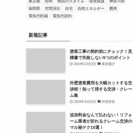
東京都
照明
独自のスタイル
環境保護
神奈川県
福岡県
空間演出
自宅
自然エネルギー
費用
電気代削減
電気代節約
新着記事
塗装工事の契約前にチェック！見
積書で失敗しない5つのポイント
2024年12月2日
業者選び
外壁塗装費用を大幅カットする交
渉術！知って得する交渉・クレー
ム集
2024年12月2日
外壁塗装
追加料金なんて払わない！リフォ
ーム業者が折れるクレーム交渉の
マル秘テク10選！