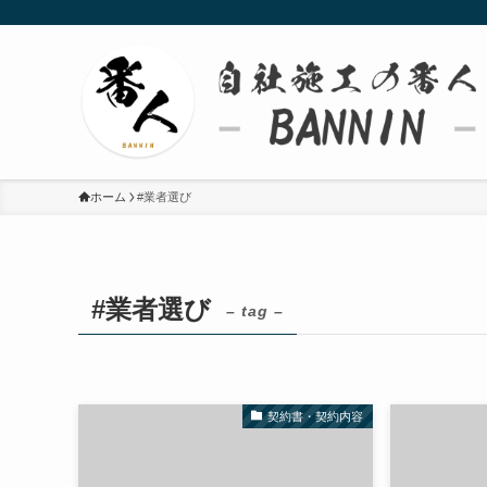
ホーム
#業者選び
#業者選び
– tag –
契約書・契約内容