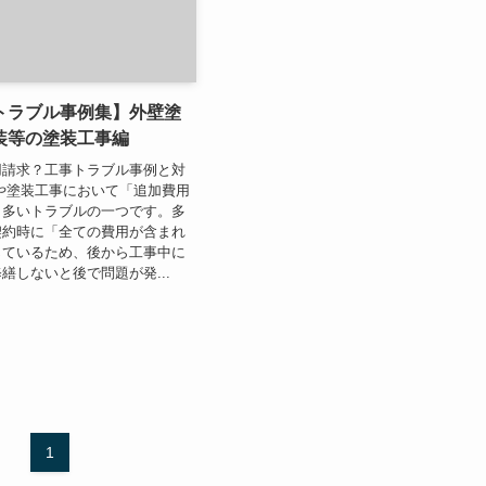
トラブル事例集】外壁塗
装等の塗装工事編
用請求？工事トラブル事例と対
や塗装工事において「追加費用
も多いトラブルの一つです。多
契約時に「全ての費用が含まれ
じているため、後から工事中に
繕しないと後で問題が発...
1