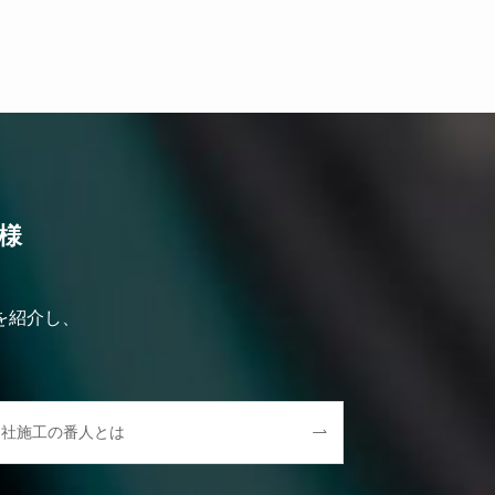
様
を紹介し、
自社施工の番人とは