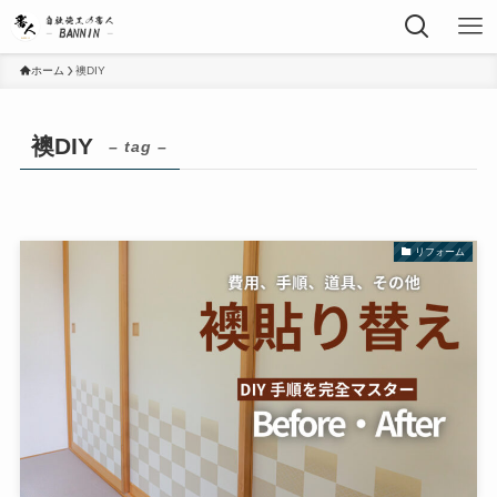
ホーム
襖DIY
襖DIY
– tag –
リフォーム