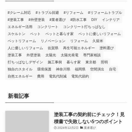
#クレーム対応
#トラブル回避
#リフォーム
#リフォームトラブル
#塗装工事
#外壁塗装
#業者選び
#防水工事
DIY
インテリア
エネルギー活用
コンクリート
コンクリート打ちっぱなし
スケルトン
ペット
ペットと暮らす家
ペットに優しいリフォーム
ペットリフォーム
リノベーション
リフォーム
久留米
人に優しいリフォーム
佐賀県
再生可能エネルギー
塗料選び
塗装工事
外壁塗装
太陽光
太陽光発電
専門家相談
打ちっぱなしデザイン
施工事例
暮らす家
東京都
照明
独自のスタイル
環境保護
神奈川県
福岡県
空間演出
自宅
自然エネルギー
費用
電気代削減
電気代節約
新着記事
塗装工事の契約前にチェック！見
積書で失敗しない5つのポイント
2024年12月2日
業者選び